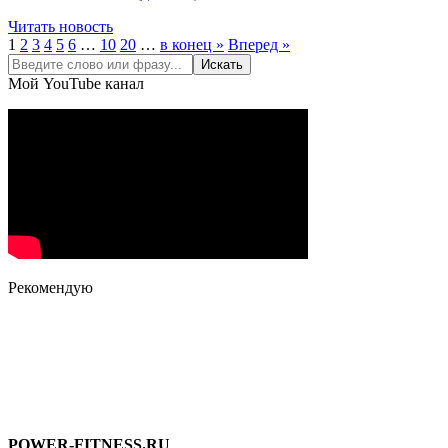
Читать новость
1
2
3
4
5
6
…
10
20
…
в конец »
Вперед »
Мой YouTube канал
Рекомендую
POWER-FITNESS.RU