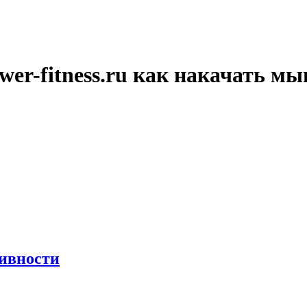
er-fitness.ru как накачать м
тивности