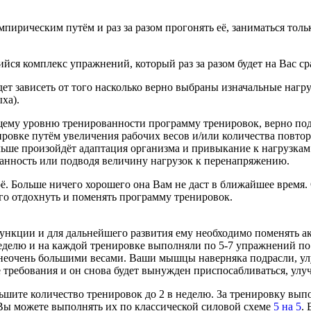
пирическим путём и раз за разом прогонять её, заниматься толь
ийся комплекс упражнений, который раз за разом будет на Вас с
дет зависеть от того насколько верно выбраны изначальные нагр
ха).
ему уровню тренированности программу тренировок, верно подо
ровке путём увеличения рабочих весов и/или количества повтор
альше произойдёт адаптация организма и привыкание к нагрузка
ванность или подводя величину нагрузок к перенапряжению.
ё. Больше ничего хорошего она Вам не даст в ближайшее время.
го отдохнуть и поменять программу тренировок.
нкции и для дальнейшего развития ему необходимо поменять ак
неделю и на каждой тренировке выполняли по 5-7 упражнений по
с неочень большими весами. Ваши мышцы наверняка подрасли, у
ые требования и он снова будет вынужден приспосабливаться, у
ьшите количество тренировок до 2 в неделю. За тренировку выпо
Вы можете выполнять их по классической силовой схеме
5 на 5
.