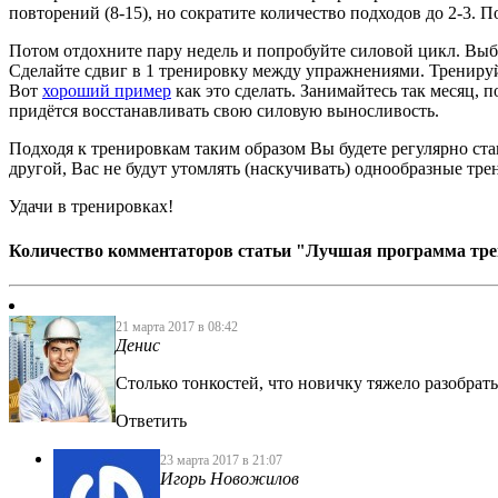
повторений (8-15), но сократите количество подходов до 2-3. П
Потом отдохните пару недель и попробуйте силовой цикл. Выб
Сделайте сдвиг в 1 тренировку между упражнениями. Тренируй
Вот
хороший пример
как это сделать. Занимайтесь так месяц, 
придётся восстанавливать свою силовую выносливость.
Подходя к тренировкам таким образом Вы будете регулярно ста
другой, Вас не будут утомлять (наскучивать) однообразные трен
Удачи в тренировках!
Количество комментаторов статьи "Лучшая программа тр
21 марта 2017 в 08:42
Денис
Столько тонкостей, что новичку тяжело разобрать
Ответить
23 марта 2017 в 21:07
Игорь Новожилов