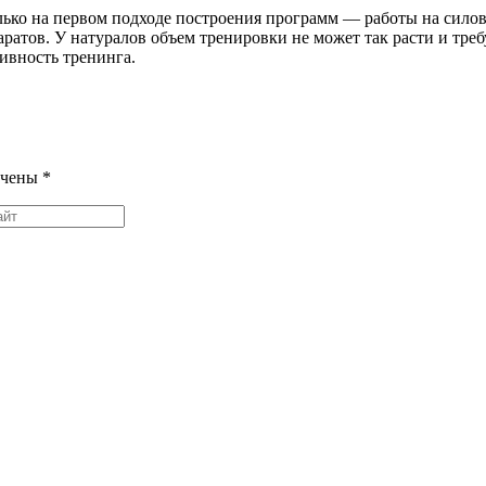
ько на первом подходе построения программ — работы на силов
атов. У натуралов объем тренировки не может так расти и треб
тивность тренинга.
ечены
*