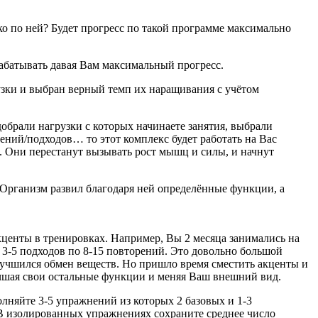
ко по ней? Будет прогресс по такой программе максимально
рабатывать давая Вам максимальный прогресс.
узки и выбран верный темп их наращивания с учётом
брали нагрузки с которых начинаете занятия, выбрали
ений/подходов… то этот комплекс будет работать на Вас
м. Они перестанут вызывать рост мышц и силы, и начнут
 Организм развил благодаря ней определённые функции, а
центы в тренировках. Например, Вы 2 месяца занимались на
 3-5 подходов по 8-15 повторений. Это довольно большой
лучшился обмен веществ. Но пришло время сместить акценты и
лучшая свои остальные функции и меняя Ваш внешний вид.
лняйте 3-5 упражнений из которых 2 базовых и 1-3
 В изолированных упражнениях сохраните среднее число