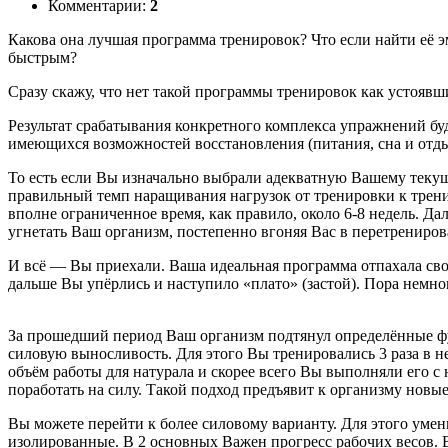
Комментарии:
2
Какова она лучшая программа тренировок? Что если найти её эм
быстрым?
Сразу скажу, что нет такой программы тренировок как устоявш
Результат срабатывания конкретного комплекса упражнений бу
имеющихся возможностей восстановления (питания, сна и отды
То есть если Вы изначально выбрали адекватную Вашему текущ
правильный темп наращивания нагрузок от тренировки к трени
вполне ограниченное время, как правило, около 6-8 недель. Д
угнетать Ваш организм, постепенно вгоняя Вас в перетрениро
И всё — Вы приехали. Ваша идеальная программа отпахала сво
дальше Вы упёрлись и наступило «плато» (застой). Пора немно
За прошедший период Ваш организм подтянул определённые фу
силовую выносливость. Для этого Вы тренировались 3 раза в 
объём работы для натурала и скорее всего Вы выполняли его 
поработать на силу. Такой подход предъявит к организму нов
Вы можете перейти к более силовому варианту. Для этого умен
изолированные. В 2 основных Важен прогресс рабочих весов. 