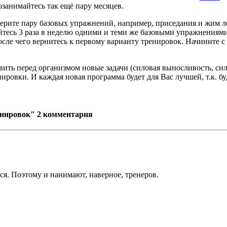
озанимайтесь так ещё пару месяцев.
ерите пару базовых упражнений, например, приседания и жим лё
тесь 3 раза в неделю одними и теми же базовыми упражнениями
после чего вернитесь к первому варианту тренировок. Начините с 
вить перед организмом новые задачи (силовая выносливость, сил
ировки. И каждая новая программа будет для Вас лучшей, т.к. бу
енировок"
2 комментария
ся. Поэтому и нанимают, наверное, тренеров.