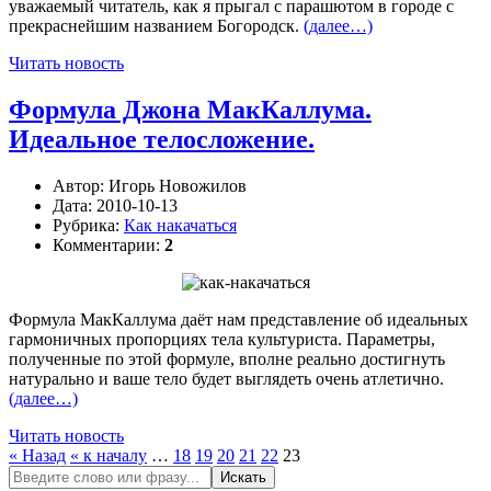
уважаемый читатель, как я прыгал с парашютом в городе с
прекраснейшим названием Богородск.
(далее…)
Читать новость
Формула Джона МакКаллума.
Идеальное телосложение.
Автор:
Игорь Новожилов
Дата:
2010-10-13
Рубрика:
Как накачаться
Комментарии:
2
Формула МакКаллума даёт нам представление об идеальных
гармоничных пропорциях тела культуриста. Параметры,
полученные по этой формуле, вполне реально достигнуть
натурально и ваше тело будет выглядеть очень атлетично.
(далее…)
Читать новость
« Назад
« к началу
…
18
19
20
21
22
23