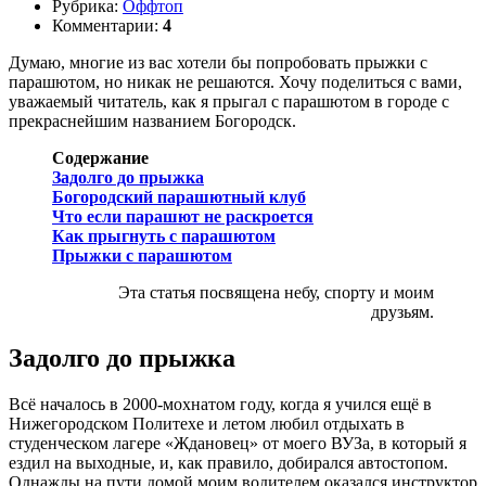
Рубрика:
Оффтоп
Комментарии:
4
Думаю, многие из вас хотели бы попробовать прыжки с
парашютом, но никак не решаются. Хочу поделиться с вами,
уважаемый читатель, как я прыгал с парашютом в городе с
прекраснейшим названием Богородск.
Содержание
Задолго до прыжка
Богородский парашютный клуб
Что если парашют не раскроется
Как прыгнуть с парашютом
Прыжки с парашютом
Эта статья посвящена небу, спорту и моим
друзьям.
Задолго до прыжка
Всё началось в 2000-мохнатом году, когда я учился ещё в
Нижегородском Политехе и летом любил отдыхать в
студенческом лагере «Ждановец» от моего ВУЗа, в который я
ездил на выходные, и, как правило, добирался автостопом.
Однажды на пути домой моим водителем оказался инструктор