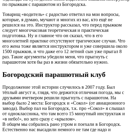
по прыжкам с парашютом из Богородска.
Товарищ «водитель» с радостью ответил на мои вопросы,
которые, я думаю, мучают и многих из вас, кто ещё не
решился на это. Инструктор рассказал, что перед прыжком
следует многочасовая теоретическая и практическая
подготовка. Ну и главное что он сказал, что в его
многолетней практике отсутствуют трагические случаи. Что
его жена тоже является инструктором и уже совершила около
1500 прыжков, и что даже его 12 летний сын уже прыгал 8
раз. Такие аргументы убедили меня, что прыгнуть с
парашютом хотя бы раз в жизни обязательно нужно.
Богородский парашютный клуб
Продолжение этой истории случилось в 2007 году. Был
тёплый август и, глядя, что держится отличная погода, мы с
друзьями вчетвером решили прыгнуть с парашютом. На
выбор было 2 места: Богородск и «Сокол» (от авиационного
завода). Выбор пал на Богородск, т.к. про «Сокол» я слышал
от одноклассника, что там всего 15 минутный инструктаж и
«в небо!», но зато сразу с «крылом».
В общем мы собрались рано утром и поехали в Богородск.
Естественно нас высадили немного не там где надо и