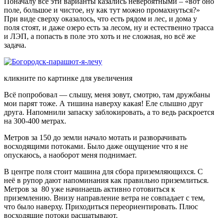
Поначалу все эти варианты казались невероятными – «вот оно
поле, большое и чистое, ну как тут можно промахнуться?»
При виде сверху оказалось, что есть рядом и лес, и дома у
поля стоят, и даже озеро есть за лесом, ну и естественно трасса
и ЛЭП, а попасть в поле это хоть и не сложная, но всё же
задача.
кликните по картинке для увеличения
Всё попробовал — слышу, меня зовут, смотрю, там дружбаны
мои парят тоже. А тишина наверху какая! Еле слышно друг
друга. Напомнили запаску заблокировать, а то ведь раскроется
на 300-400 метрах.
Метров за 150 до земли начало мотать и разворачивать
восходящими потоками. Было даже ощущение что я не
опускаюсь, а наоборот меня поднимает.
В центре поля стоит машина для сбора приземляющихся. С
неё в рупор дают напоминания как правильно приземлиться.
Метров за 80 уже начинаешь активно готовиться к
приземлению. Внизу направление ветра не совпадает с тем,
что было наверху. Приходиться переориентировать. Плюс
восходящие потоки расшатывают.