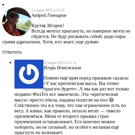
22 марта 2015 в 21:02
Андрей Гончаров
Крутяк Игорек!
Всегда мечтал прыгануть, но наверное мечта не
сбудется. Не буду рисковать собой, ради пары
грамм адреналина. Хотя, кто знает, еще думаю
Ответить
22 марта 2015 в 21:11
Игорь Новожилов
Помню ещё врач перед прыжком сказала:
«У вас критическая масса. Вы точно
прыгать будете». А мы как раз вот только
недавно ФизТех все закончили. Эта «критическая
масса» просто убила, пацаны полегли на пол 😆
Собственно это я к тому, что там ограничение есть по
весу. А качки, как правило, нехило весят — тяжело
приземляться. Меня от второго прыжка страх
приземления останавливает. Его конечно можно
побороть, он не сильный, но особого желания ещё
прыгнуть не возникает.