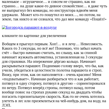
маленькое – игрушечное… и совсем не страшно, как ни
странно… на душе какое-то дивное спокойствие… я даже чуть
не выпрыгнул без команды, но инструктора вдвоём меня
удержали. Может кто-то пошутил из моих…, но потом, на
земле, так никто и не сознался, что дал мне команду «Пошёл!»
кликните по картинке для увеличения
Вобщем я прыгнул первым. Хоп!… и я лечу… Невесомость.
Каких-то 3 секунды, но всё же! Понимаю, что забыл начать
счёт – быстро начинаю считать, но слышу, как за спиной
начинает жужжать автоматика, установленная на 3 секунды
для страховки. На опережение дёргаю кольцо. Начинает
раскрываться парашют. Поднимаю голову вверх, что бы, как
учили, убедиться в целостности полотна парашюта и строп.
Вижу, при этом, как он наполняется – очень красиво! Меня
«подхватывает». Начинаю разбираться что и как работает,
потянул в одну сторону, потянул в другою – сориентировался
по ветру. Потянул вперёд стропы, потянул назад, потом
вообще повис на стропах руками секунд на двадцать чтобы
погасить горизонтальную скорость. Как-то не очень хотелось
улететь в лес или приземлиться на чей-нибудь дом, на воду, на
ЛЭП.