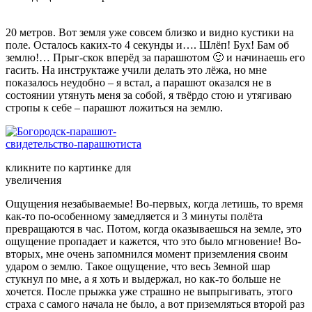
20 метров. Вот земля уже совсем близко и видно кустики на
поле. Осталось каких-то 4 секунды и…. Шлёп! Бух! Бам об
землю!… Прыг-скок вперёд за парашютом 🙂 и начинаешь его
гасить. На инструктаже учили делать это лёжа, но мне
показалось неудобно – я встал, а парашют оказался не в
состоянии утянуть меня за собой, я твёрдо стою и утягиваю
стропы к себе – парашют ложиться на землю.
кликните по картинке для
увеличения
Ощущения незабываемые! Во-первых, когда летишь, то время
как-то по-особенному замедляется и 3 минуты полёта
превращаются в час. Потом, когда оказываешься на земле, это
ощущение пропадает и кажется, что это было мгновение! Во-
вторых, мне очень запомнился момент приземления своим
ударом о землю. Такое ощущение, что весь Земной шар
стукнул по мне, а я хоть и выдержал, но как-то больше не
хочется. После прыжка уже страшно не выпрыгивать, этого
страха с самого начала не было, а вот приземляться второй раз