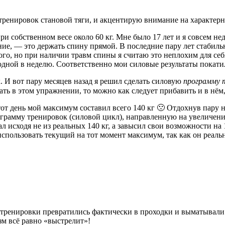
 тренировок становой тяги, и акцентирую внимание на характе
ри собственном весе около 60 кг. Мне было 17 лет и я совсем не
ие, — это держать спину прямой. В последние пару лет стабиль
ного, но при наличии травм спины я считаю это неплохим для себ
 одной в неделю. Соответственно мои силовые результаты покати
. И вот пару месяцев назад я решил сделать силовую
программу 
ть в этом упражнении, то можно как следует прибавить и в нём, 
 тот день мой максимум составил всего 140 кг 🙁 Отдохнув пару
грамму тренировок (силовой цикл), направленную на увеличение
ал исходя не из реальных 140 кг, а завысил свои возможности на 
использовать текущий на тот момент максимум, так как он реаль
 тренировки превратились фактически в проходки и выматывали
зм всё равно «выстрелит»!