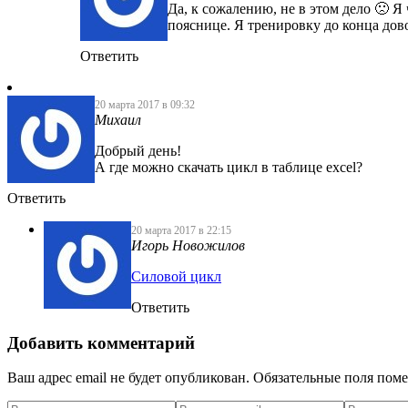
Да, к сожалению, не в этом дело 🙁 Я
пояснице. Я тренировку до конца дово
Ответить
20 марта 2017 в 09:32
Михаил
Добрый день!
А где можно скачать цикл в таблице excel?
Ответить
20 марта 2017 в 22:15
Игорь Новожилов
Силовой цикл
Ответить
Добавить комментарий
Ваш адрес email не будет опубликован.
Обязательные поля пом