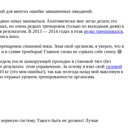
рной для многих ошибке завышенных ожиданий.
давно начал заниматься. Анатомически мне легко делать это
ных, но очень редких тренировок (только по выходным дням) я
я результатом. В 2013 — 2014 годах я итак
редко тренировался
,
лись вниз.
тренировок становой тяги
. Зная свой организм, я уверен, что в
и в сумме троеборья! Главное снова не сорвать себе спину 😆
 недель после шокирующей проходки в становой тяге (без
 результата этом упражнении. За основу я взял свой
силовой
10 кг (это моя ошибка!), так как полгода назад мой максимум в
но отражал уровень тренированности организма.
 нервную систему. Такого быть не должно! Лучше