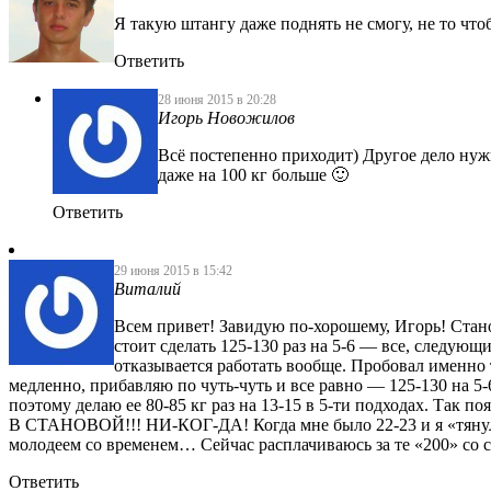
Я такую штангу даже поднять не смогу, не то что
Ответить
28 июня 2015 в 20:28
Игорь Новожилов
Всё постепенно приходит) Другое дело нуж
даже на 100 кг больше 🙂
Ответить
29 июня 2015 в 15:42
Виталий
Всем привет! Завидую по-хорошему, Игорь! Стан
стоит сделать 125-130 раз на 5-6 — все, следующи
отказывается работать вообще. Пробовал именно 
медленно, прибавляю по чуть-чуть и все равно — 125-130 на 5
поэтому делаю ее 80-85 кг раз на 13-15 в 5-ти подходах. Та
В СТАНОВОЙ!!! НИ-КОГ-ДА! Когда мне было 22-23 и я «тянул»
молодеем со временем… Сейчас расплачиваюсь за те «200» со 
Ответить