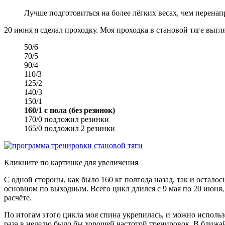
Лучше подготовиться на более лёгких весах, чем перенап
20 июня я сделал проходку. Моя проходка в становой тяге выгля
50/6
70/5
90/4
110/3
125/2
140/3
150/1
160/1 с пола (без резинок)
170/0 подложил резинки
165/0 подложил 2 резинки
Кликните по картинке для увеличения
С одной стороны, как было 160 кг полгода назад, так и осталось
основном по выходным. Всего цикл длился с 9 мая по 20 июня, т
расчёте.
По итогам этого цикла моя спина укрепилась, и можно использо
раза в неделю было бы хорошей частотой тренировок. В ближа