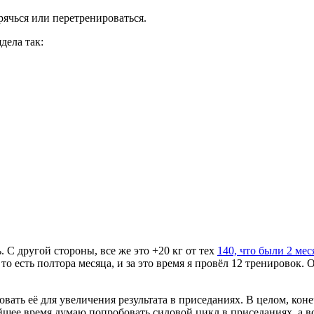
рячься или перетренироваться.
дела так:
. С другой стороны, все же это +20 кг от тех
140, что были 2 мес
о есть полтора месяца, и за это время я провёл 12 тренировок. 
вать её для увеличения результата в приседаниях. В целом, кон
йшее время думаю попробовать силовой цикл в приседаниях, а в