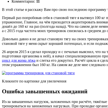
Комментарии:
11
В этой статье я расскажу Вам про свою последнюю программу
Первый раз попробовав себя в становой тяге я вытянул 100 кг п
упражнение, Главное, на чём приходится акцентировать вниман
дошёл до 160 кг на раз (полгода назад). Что на самом деле нем
а с 2015 года частота моих тренировок снизилась в среднем до
Довольно давно я не делал становую тягу на своих тренировках
становой тяге у меня скрыт хороший потенциал, и если поднажа
26 апреля 2015 я сделал проходку и с печалью выяснил, что на
подготовки организма к ней), я начал специализированную про
цикл для жима лёжа
и слегка его докрутил. Расчёт цикла я сдел
этом упражнении был 160 кг. На самом же деле мне следовало 
Кликните по картинке для увеличения
Ошибка завышенных ожиданий
Из-за завышенных нагрузок, заложенных при расчёте, тяжёлые
тренироваться на заниженных нагрузках. При проходке органи