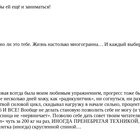
бы ей ещё и заниматься!
но ли это тебе. Жизнь настолько многогранна… И каждый выбир
овая всегда была моим любимым упражнением, прогресс тоже бы
е несколько дней хожу, как «радикулитчик», ни согнуться, ни ра
твой силовой цикл, скидывал нагрузку в начале сильно, процен
-6 И ВСЕ! Вообще не делать становую позволить себе не могу (
к поясница не «нервничает». Позволю себе дать совет твоим ч
 чуть за 200 кг на раз, ИНОГДА ПРЕНЕБРЕГАЯ ТЕХНИКОЙ, я дум
слегка (иногда) скругленной спиной…