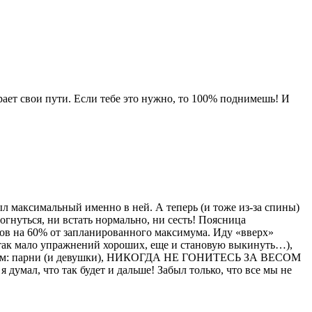
ает свои пути. Если тебе это нужно, то 100% поднимешь! И
л максимальный именно в ней. А теперь (и тоже из-за спины)
зогнуться, ни встать нормально, ни сесть! Поясница
тов на 60% от запланированного максимума. Иду «вверх»
и так мало упражнений хороших, еще и становую выкинуть…),
итателям: парни (и девушки), НИКОГДА НЕ ГОНИТЕСЬ ЗА ВЕСОМ
ал, что так будет и дальше! Забыл только, что все мы не