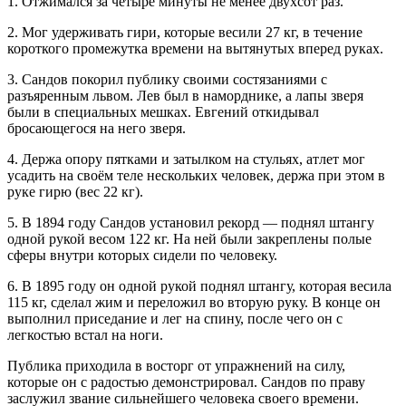
1. Отжимался за четыре минуты не менее двухсот раз.
2. Мог удерживать гири, которые весили 27 кг, в течение
короткого промежутка времени на вытянутых вперед руках.
3. Сандов покорил публику своими состязаниями с
разъяренным львом. Лев был в наморднике, а лапы зверя
были в специальных мешках. Евгений откидывал
бросающегося на него зверя.
4. Держа опору пятками и затылком на стульях, атлет мог
усадить на своём теле нескольких человек, держа при этом в
руке гирю (вес 22 кг).
5. В 1894 году Сандов установил рекорд — поднял штангу
одной рукой весом 122 кг. На ней были закреплены полые
сферы внутри которых сидели по человеку.
6. В 1895 году он одной рукой поднял штангу, которая весила
115 кг, сделал жим и переложил во вторую руку. В конце он
выполнил приседание и лег на спину, после чего он с
легкостью встал на ноги.
Публика приходила в восторг от упражнений на силу,
которые он с радостью демонстрировал. Сандов по праву
заслужил звание сильнейшего человека своего времени.