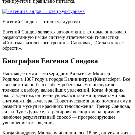
тренируется и правильно питается.
Евгений Сандов — отец культуризма
Евгений Сандов является автором книг, которые описывают
разработанную им же систему атлетической гимнастики —
«Система физического тренинга Сандова», «Сила и как её
обрести».
Биография Евгения Сандова
Настоящее имя атлета Фридрих Вильгельм Мюллер.
Родился в 1867 году в городе Калининград (Кёнигсберг). Все
свое детство он был слабым ребенком. Это послужило
толчком к выбору дальнейших увлечений. Когда Фридрих
был студентом, он очень увлекался такими предметами как
анатомия и физкультура. Теоретические знания помогли ему в
развитии мускул и красивого телосложения. Тренер Сандова,
силач Луис Дурлахе, в тренировках спортсмена применял
наиболее результативный способ — прогрессирующее
увеличение отягощений.
Когда Фридриху Мюллеру исполнилось 18 лет, он уехал жить