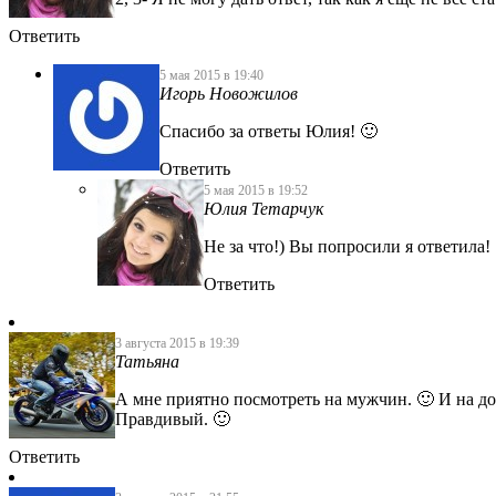
Ответить
5 мая 2015 в 19:40
Игорь Новожилов
Спасибо за ответы Юлия! 🙂
Ответить
5 мая 2015 в 19:52
Юлия Тетарчук
Не за что!) Вы попросили я ответила!
Ответить
3 августа 2015 в 19:39
Татьяна
А мне приятно посмотреть на мужчин. 🙂 И на до
Правдивый. 🙂
Ответить