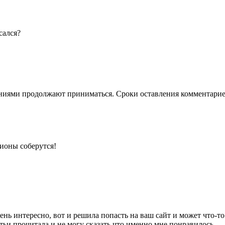
сался?
ниями продолжают приниматься. Сроки оставления комментарие
ионы соберутся!
ень интересно, вот и решила попасть на ваш сайт и может что-то
статьи прочитала и не могу сказать что именно мне понравилось.