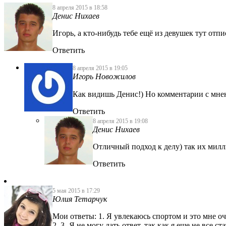
8 апреля 2015 в 18:58
Денис Нихаев
Игорь, а кто-нибудь тебе ещё из девушек тут отпи
Ответить
8 апреля 2015 в 19:05
Игорь Новожилов
Как видишь Денис!) Но комментарии с мне
Ответить
8 апреля 2015 в 19:08
Денис Нихаев
Отличный подход к делу) так их милл
Ответить
5 мая 2015 в 17:29
Юлия Тетарчук
Мои ответы: 1. Я увлекаюсь спортом и это мне оч
2, 3- Я не могу дать ответ, так как я еще не все 