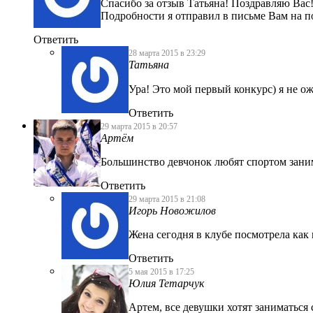
Спасибо за отзыв Татьяна! Поздравляю Вас!
Подробности я отправил в письме Вам на п
Ответить
28 марта 2015 в 23:29
Татьяна
Ура! Это мой первый конкурс) я не о
Ответить
29 марта 2015 в 20:57
Артём
Большинство девчонок любят спортом заним
Ответить
29 марта 2015 в 21:08
Игорь Новожилов
Жена сегодня в клубе посмотрела как 
Ответить
5 мая 2015 в 17:25
Юлия Тетарчук
Артем, все девушки хотят заниматься 