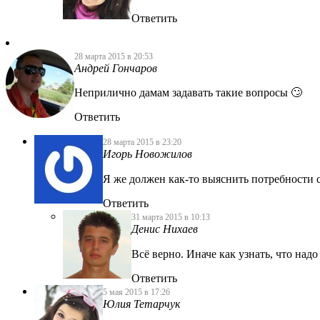
Ответить
28 марта 2015 в 20:53
Андрей Гончаров
Неприлично дамам задавать такие вопросы 🙄
Ответить
28 марта 2015 в 23:20
Игорь Новожилов
Я же должен как-то выяснить потребности 
Ответить
31 марта 2015 в 10:13
Денис Нихаев
Всё верно. Иначе как узнать, что надо
Ответить
5 мая 2015 в 17:26
Юлия Тетарчук