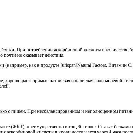
г/сутки. При потреблении аскорбиновой кислоты в количестве бо
 почти не оказывает действия.
 (например, как в продукте [urlspan]Natural Factors, Витамин C
хорошо растворимые натриевая и калиевая соли мочевой кислоты
олей.
только с пищей. При несбалансированном и неполноценном пита
ракте (ЖКТ), преимущественно в тощей кишке. Связь с белкам
 аскорбиновой кислоты в крови достигается через 4 часа после