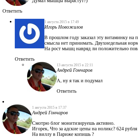
Думал мышцы вырастут?)
Ответить
1 августа 2015 в 17:49
Игорь Новожилов
В прошлом году заказал эту витаминку на 
смысла нет принимать. Двухнедельная нор
На рост мышц навряд ли положительно пов
Ответить
13 августа 2015 в 22:11
Андрей Гончаров
А, ну я так и подумал
Ответить
1 августа 2015 в 17:37
Андрей Гончаров
Смотрю блог монитизируешь активно.
Игорек, Что за адские цены на ноликс? 624 рубля
На виллу в Париже копишь ?