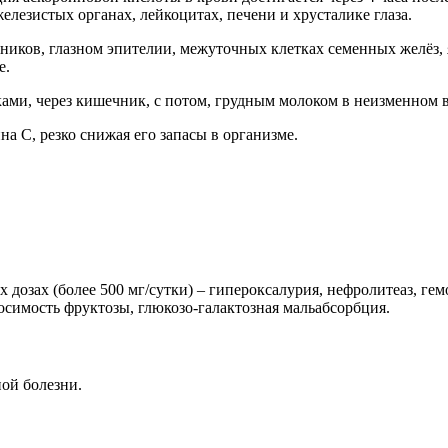
железистых органах, лейкоцитах, печени и хрусталике глаза.
чников, глазном эпителии, межуточных клетках семенных желёз, 
е.
ми, через кишечник, с потом, грудным молоком в неизменном в
а С, резко снижая его запасы в организме.
дозах (более 500 мг/сутки) – гипероксалурия, нефролитеаз, гем
осимость фруктозы, глюкозо-галактозная мальабсорбция.
ой болезни.