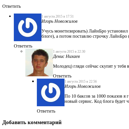
Ответить
1 августа 2015 в 17:51
Игорь Новожилов
Учусь монетизировать) ЛайнБро установил 
блоге), а потом поставлю строчку ЛайнБро 
Ответить
1 августа 2015 в 22:30
Денис Нихаев
Молодец) гляди сейчас скупят у тебя 
Ответить
1 августа 2015 в 22:56
Игорь Новожилов
По 10 баксов за 1000 показов я
новый сервис. Код блога будет 
Ответить
Добавить комментарий