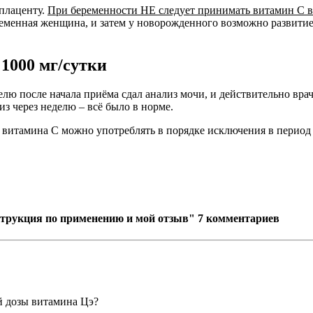
 плаценту.
При беременности НЕ следует принимать витамин С 
менная женщина, и затем у новорожденного возможно развитие 
1000 мг/сутки
лю после начала приёма сдал анализ мочи, и действительно вра
з через неделю – всё было в норме.
итамина С можно употреблять в порядке исключения в период пр
струкция по применению и мой отзыв"
7 комментариев
й дозы витамина Цэ?