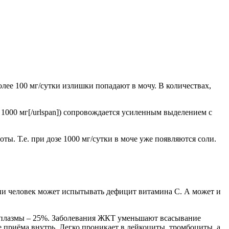
лее 100 мг/сутки излишки попадают в мочу. В количествах,
, 1000 мг[/urlspan]) сопровождается усиленным выделением с
. Т.е. при дозе 1000 мг/сутки в моче уже появляются соли.
нии человек может испытывать дефицит витамина С. А может и
и плазмы – 25%. Заболевания ЖКТ уменьшают всасывание
 приёма внутрь. Легко проникает в лейкоциты, тромбоциты, а