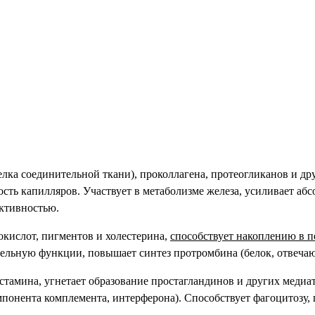
белка соединительной ткани), проколлагена, протеогликанов и 
ость капилляров. Участвует в метаболизме железа, усиливает аб
ктивностью.
окислот, пигментов и холестерина,
способствует накоплению в п
ельную функции, повышает синтез протромбина (белок, отвечаю
тамина, угнетает образование простагландинов и других медиат
мпонента комплемента, интерферона). Способствует фагоцитозу