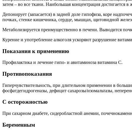
затем – во все ткани. Наибольшая концентрация достигается в 
Депонирует (запасается) в задней доле гипофиза, коре надпоче
почках, стенке кишечника, сердце, мышцах, щитовидной желез
Метаболизируется преимущественно в печени. Выводится почка
Курение и употребление алкоголя ускоряют разрушение витамин
Показания к применению
Профилактика и лечение гипо- и авитаминоза витамина С.
Противопоказания
Гиперчувствительность, при длительном применении в больших 
фосфатдегидрогеназы, дефицит сахарозы/изомальтазы, неперен
С осторожностью
При сахарном диабете, сидеробластной анемии, почечнокаменн
Беременным