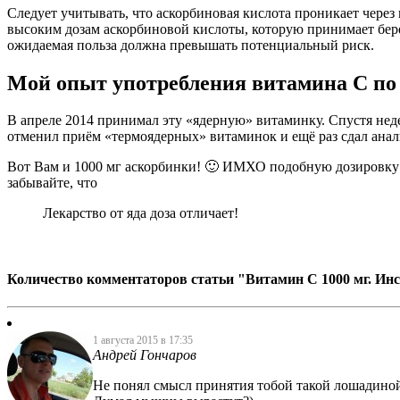
Следует учитывать, что аскорбиновая кислота проникает через
высоким дозам аскорбиновой кислоты, которую принимает бере
ожидаемая польза должна превышать потенциальный риск.
Мой опыт употребления витамина С по 
В апреле 2014 принимал эту «ядерную» витаминку. Спустя неде
отменил приём «термоядерных» витаминок и ещё раз сдал анали
Вот Вам и 1000 мг аскорбинки! 🙂 ИМХО подобную дозировку в
забывайте, что
Лекарство от яда доза отличает!
Количество комментаторов статьи "Витамин С 1000 мг. Ин
1 августа 2015 в 17:35
Андрей Гончаров
Не понял смысл принятия тобой такой лошадино