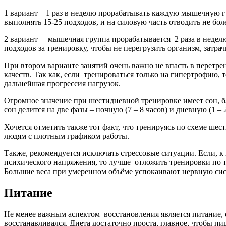
1 вариант – 1 раз в неделю прорабатывать каждую мышечную г
выполнять 15-25 подходов, и на силовую часть отводить не бол
2 вариант – мышечная группа прорабатывается 2 раза в неделю.
подходов за тренировку, чтобы не перегрузить организм, затрач
При втором варианте занятий очень важно не впасть в пере
качеств. Так как, если тренироваться только на гипертрофию
дальнейшая прогрессия нагрузок.
Огромное значение при шестидневной тренировке имеет сон, бл
сон делится на две фазы – ночную (7 – 8 часов) и дневную (1 – 2
Хочется отметить также тот факт, что тренируясь по схеме ше
людям с плотным графиком работы.
Также, рекомендуется исключать стрессовые ситуации. Если, 
психического напряжения, то лучше отложить тренировки по 
Большие веса при умеренном объёме успокаивают нервную сис
Питание
Не менее важным аспектом восстановления является питание,
восстанавливался. Диета достаточно проста, главное, чтобы п