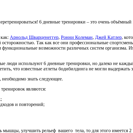
перетренироваться! 6 дневные тренировки – это очень объёмный
 как:
Арнольд Шварценеггер
,
Ронни Колеман
,
Джей Катлер
, кот
й осторожностью. Так как все они профессиональные спортсмен
этом функциональные возможности различных систем организма. 
орые люди используют 6 дневные тренировки, но далеко не кажд
етить, что известные атлеты бодибилдинга не могли выдержать э
д, необходимо знать следующее.
тренировок являются:
;
одходов и повторений;
ь мышцы, улучшить рельеф вашего тела, то для этого имеется 2 