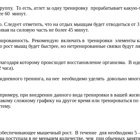
руппу. То есть, атлет за одну тренировку прорабатывает какую
ее 60 минут.
 Следует отметить, что на отдых мышцам будет отводиться от 3 
ивая на силовую часть не более 45 минут.
тренированность. Рекомендую включать в тренировки элементы
, то рост мышц будет быстрее, но нетренированные связки буду
агодаря которому происходит восстановление организма. В идеа
 часа).
стидневного тренинга, на нее необходимо уделять довольно мно
к примеру, при внедрении данного вида тренировки в вашей жиз
такому сложному графику на другое время или тренироваться п
тему.
 обеспечивающее мышечный рост. В течение дня необходимо 5 –
ища поступала в не меньшем количестве, чем при обычных заняти