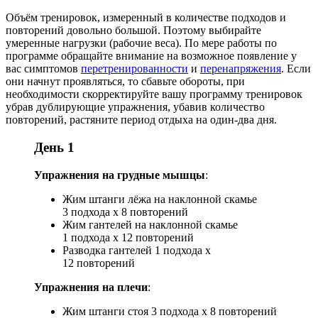
Объём тренировок, измеренный в количестве подходов и
повторений довольно большой. Поэтому выбирайте
умеренные нагрузки (рабочие веса). По мере работы по
программе обращайте внимание на возможное появление у
вас симптомов
перетренированности
и
перенапряжения
. Если
они начнут проявляться, то сбавьте обороты, при
необходимости скорректируйте вашу программу тренировок
убрав дублирующие упражнения, убавив количество
повторений, растяните период отдыха на один-два дня.
День 1
Упражнения на грудные
мышцы
:
Жим штанги лёжа на наклонной скамье
3 подхода х 8 повторений
Жим гантелей на наклонной скамье
1 подхода х 12 повторений
Разводка гантелей 1 подхода х
12 повторений
Упражнения на плечи
:
Жим штанги стоя 3 подхода х 8 повторений