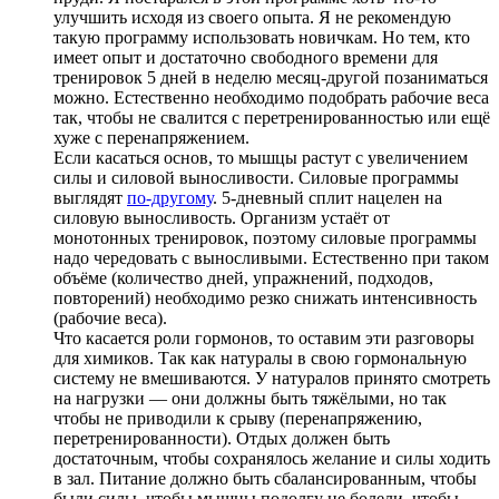
улучшить исходя из своего опыта. Я не рекомендую
такую программу использовать новичкам. Но тем, кто
имеет опыт и достаточно свободного времени для
тренировок 5 дней в неделю месяц-другой позаниматься
можно. Естественно необходимо подобрать рабочие веса
так, чтобы не свалится с перетренированностью или ещё
хуже с перенапряжением.
Если касаться основ, то мышцы растут с увеличением
силы и силовой выносливости. Силовые программы
выглядят
по-другому
. 5-дневный сплит нацелен на
силовую выносливость. Организм устаёт от
монотонных тренировок, поэтому силовые программы
надо чередовать с выносливыми. Естественно при таком
объёме (количество дней, упражнений, подходов,
повторений) необходимо резко снижать интенсивность
(рабочие веса).
Что касается роли гормонов, то оставим эти разговоры
для химиков. Так как натуралы в свою гормональную
систему не вмешиваются. У натуралов принято смотреть
на нагрузки — они должны быть тяжёлыми, но так
чтобы не приводили к срыву (перенапряжению,
перетренированности). Отдых должен быть
достаточным, чтобы сохранялось желание и силы ходить
в зал. Питание должно быть сбалансированным, чтобы
были силы, чтобы мышцы подолгу не болели, чтобы