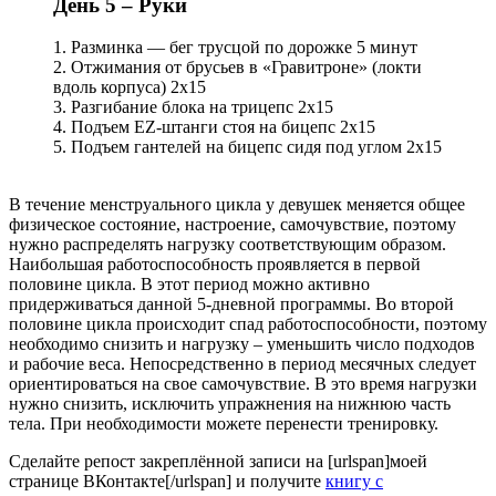
День 5 – Руки
1. Разминка — бег трусцой по дорожке 5 минут
2. Отжимания от брусьев в «Гравитроне» (локти
вдоль корпуса) 2х15
3. Разгибание блока на трицепс 2х15
4. Подъем EZ-штанги стоя на бицепс 2х15
5. Подъем гантелей на бицепс сидя под углом 2х15
В течение менструального цикла у девушек меняется общее
физическое состояние, настроение, самочувствие, поэтому
нужно распределять нагрузку соответствующим образом.
Наибольшая работоспособность проявляется в первой
половине цикла. В этот период можно активно
придерживаться данной 5-дневной программы. Во второй
половине цикла происходит спад работоспособности, поэтому
необходимо снизить и нагрузку – уменьшить число подходов
и рабочие веса. Непосредственно в период месячных следует
ориентироваться на свое самочувствие. В это время нагрузки
нужно снизить, исключить упражнения на нижнюю часть
тела. При необходимости можете перенести тренировку.
Сделайте репост закреплённой записи на [urlspan]моей
странице ВКонтакте[/urlspan] и получите
книгу с