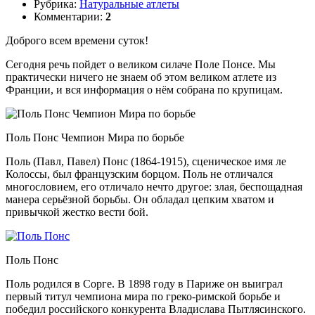
Рубрика:
Натуральные атлеты
Комментарии:
2
Доброго всем времени суток!
Сегодня речь пойдет о великом силаче Поле Понсе. Мы
практически ничего не знаем об этом великом атлете из
Франции, и вся информация о нём собрана по крупицам.
Поль Понс Чемпион Мира по борьбе
Поль (Павл, Павел) Понс (1864-1915), сценическое имя ле
Колоссы, был французским борцом. Поль не отличался
многословием, его отличало нечто другое: злая, беспощадная
манера серьёзной борьбы. Он обладал цепким хватом и
привычкой жестко вести бой.
Поль Понс
Поль родился в Сорге. В 1898 году в Париже он выиграл
первый титул чемпиона мира по греко-римской борьбе и
победил российского конкурента Владислава Пытлясинского.