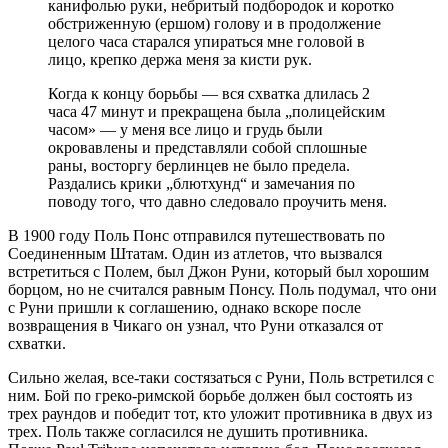
канифолью руки, небритый подбородок и коротко
обстриженную (ершом) голову и в продолжение
целого часа старался упираться мне головой в
лицо, крепко держа меня за кисти рук.
Когда к концу борьбы — вся схватка длилась 2
часа 47 минут и прекращена была „полицейским
часом» — у меня все лицо и грудь были
окровавлены и представляли собой сплошные
раны, восторгу берлинцев не было предела.
Раздались крики „блютхунд“ и замечания по
поводу того, что давно следовало проучить меня.
В 1900 году Поль Понс отправился путешествовать по
Соединенным Штатам. Один из атлетов, что вызвался
встретиться с Полем, был Джон Руни, который был хорошим
борцом, но не считался равным Понсу. Поль подумал, что они
с Руни пришли к соглашению, однако вскоре после
возвращения в Чикаго он узнал, что Руни отказался от
схватки.
Сильно желая, все-таки состязаться с Руни, Поль встретился с
ним. Бой по греко-римской борьбе должен был состоять из
трех раундов и победит тот, кто уложит противника в двух из
трех. Поль также согласился не душить противника.