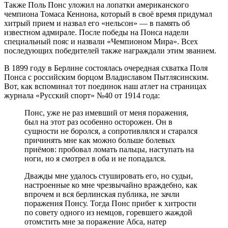
Также Поль Понс уложил на лопатки американского
чемпиона Томаса Кеннона, который в своё время придумал
хитрый прием и назвал его «нельсон» — в память об
известном адмирале. После победы на Понса надели
специальный пояс и назвали «Чемпионом Мира». Всех
последующих победителей также награждали этим званием.
В 1899 году в Берлине состоялась очередная схватка Поля
Понса с российским борцом Владиславом Пытлясинским.
Вот, как вспоминал тот поединок наш атлет на страницах
журнала «Русский спорт» №40 от 1914 года:
Понс, уже не раз имевший от меня поражения,
был на этот раз особенно осторожен. Он в
сущности не боролся, а сопротивлялся и старался
причинять мне как можно больше болевых
приёмов: пробовал ломать пальцы, наступать на
ноги, но я смотрел в оба и не попадался.
Дважды мне удалось стушировать его, но судьи,
настроенные ко мне чрезвычайно враждебно, как
впрочем и вся берлинская публика, не зачли
поражения Понсу. Тогда Понс прибег к хитрости
по совету одного из немцов, горевшего жаждой
отомстить мне за поражение Абса, натер