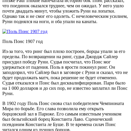
Позже Paul Tribune напечатала историю боя. Понс рассказал,
что поединок оказался труднее, чем он ожидал. У него ушло
почти двадцать минут, чтобы уложить Руни на лопатки.
Однако так и не смог его одолеть. С нечеловеческим усилием,
Руни поднялся на ноги, и оба упали на канаты.
Поль Понс 1907 год
Из-за того, что ринг был плохо построен, борцы упали за его
пределы. По возвращении на ринг, судья Джордж Сайлер
присудил победу Руни. Судья посчитал, что Понс мог
удержаться от падения. Поль в ярости покинул ринг. Он
заподозрил, что Сайлер был в заговоре с Руни и сказал, что не
будет продолжать матч, пока решение не будет отменено.
Судья отказался и Понс был дисквалифицирован. Пари было
на 1 000 долларов и до сих пор, не известно заплатил ли Понс
Руни.
В 1902 году Поль Понс снова стал победителем Чемпионата
Мира по борьбе. Его слава позволила ему открыть
борцовский зал в Париже. Его самым известным учеником
был бельгийский борец Константа Лаво. Сценический
псевдоним Константа ле Буше. В те времена силач Понс
читался одним из лучших борцов.