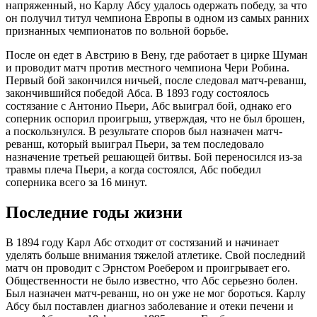
напряженный, но Карлу Абсу удалось одержать победу, за что
он получил титул чемпиона Европы в одном из самых ранних
признанных чемпионатов по вольной борьбе.
После он едет в Австрию в Вену, где работает в цирке Шуман
и проводит матч против местного чемпиона Чери Робина.
Первый бой закончился ничьей, после следовал матч-реванш,
закончившийся победой Абса. В 1893 году состоялось
состязание с Антонио Пьери, Абс выиграл бой, однако его
соперник оспорил проигрыш, утверждая, что не был брошен,
а поскользнулся. В результате споров был назначен матч-
реванш, который выиграл Пьери, за тем последовало
назначение третьей решающей битвы. Бой переносился из-за
травмы плеча Пьери, а когда состоялся, Абс победил
соперника всего за 16 минут.
Последние годы жизни
В 1894 году Карл Абс отходит от состязаний и начинает
уделять больше внимания тяжелой атлетике. Свой последний
матч он проводит с Эрнстом Роебером и проигрывает его.
Общественности не было известно, что Абс серьезно болен.
Был назначен матч-реванш, но он уже не мог бороться. Карлу
Абсу был поставлен диагноз заболевание и отеки печени и