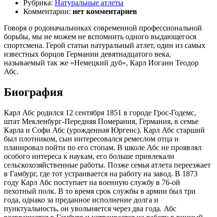
Рубрика:
Натуральные атлеты
Комментарии:
нет комментариев
Говоря о родоначальниках современной профессиональной
борьбы, мы не можем не вспомнить одного выдающегося
спортсмена. Герой статьи натуральный атлет, один из самых
известных борцов Германии девятнадцатого века,
называемый так же «Немецкий дуб», Карл Иоганн Теодор
Абс.
Биография
Карл Абс родился 12 сентября 1851 в городе Грос-Годемс,
штат Мекленбург-Передняя Померания, Германия, в семье
Карла и Софи Абс (урожденная Юргенс). Карл Абс старший
был плотником, сын интересовался ремеслом отца и
планировал пойти по его стопам. В школе Абс не проявлял
особого интереса к наукам, его больше привлекали
сельскохозяйственные работы. Позже семья атлета переезжает
в Гамбург, где тот устраивается на работу на завод. В 1873
году Карл Абс поступает на военную службу в 76-ой
пехотный полк. В то время срок службы в армии был три
года, однако за преданное исполнение долга и
пунктуальность, он увольняется через два года. Абс