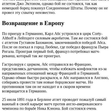
атлетом Джо Эктоном, однако бой не состоялся, так как
немецкий борец покинул Соединенные Штаты. Почему он не
провел эту схватку неизвестно.
Возвращение в Европу
По приезду в Германию, Карл Абс устроился в цирк Corty-
Althoff в Лейпциге силовым акробатом. Там же состоялся бой
с атлетом Густавом Бахманом, закончившийся победой Абса.
После он поехал в город Любеке, где победил француза Пьера
Ригала. Проиграв первый бой, француз потребовал матч-
реванш, который так же проиграл.
Гастролируя с цирком, Абс отправился во Францию,
представляясь датчанином, чтобы избежать конфликтов из-за
напряженных отношений между Францией и Германией.
Однако обман быстро раскрылся, и Абс направился в Англию,
собираясь провести там новые борцовские матчи. Но
противников там он не находит и в скором времени
возвращается в Германию.
25 июля 1891 года в Берлине атлет проводит пожалуй самый
важный в своей карьере матч против англо-американского
чемпиона по борьбе Ника Кэнона. Бой состоялся очень