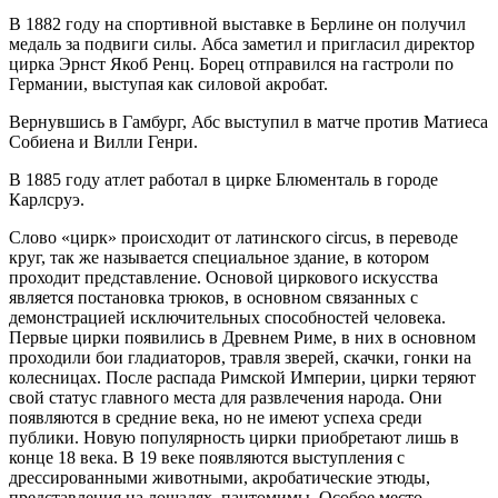
В 1882 году на спортивной выставке в Берлине он получил
медаль за подвиги силы. Абса заметил и пригласил директор
цирка Эрнст Якоб Ренц. Борец отправился на гастроли по
Германии, выступая как силовой акробат.
Вернувшись в Гамбург, Абс выступил в матче против Матиеса
Собиена и Вилли Генри.
В 1885 году атлет работал в цирке Блюменталь в городе
Карлсруэ.
Слово «цирк» происходит от латинского circus, в переводе
круг, так же называется специальное здание, в котором
проходит представление. Основой циркового искусства
является постановка трюков, в основном связанных с
демонстрацией исключительных способностей человека.
Первые цирки появились в Древнем Риме, в них в основном
проходили бои гладиаторов, травля зверей, скачки, гонки на
колесницах. После распада Римской Империи, цирки теряют
свой статус главного места для развлечения народа. Они
появляются в средние века, но не имеют успеха среди
публики. Новую популярность цирки приобретают лишь в
конце 18 века. В 19 веке появляются выступления с
дрессированными животными, акробатические этюды,
представления на лошадях, пантомимы. Особое место