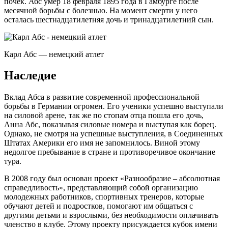
почек. Абс умер 18 февраля 1895 года в Гамбурге после
месячной борьбы с болезнью. На момент смерти у него
осталась шестнадцатилетняя дочь и тринадцатилетний сын.
Карл Абс — немецкий атлет
Наследие
Вклад Абса в развитие современной профессиональной
борьбы в Германии огромен. Его ученики успешно выступали
на силовой арене, так же по стопам отца пошла его дочь,
Анна Абс, показывая силовые номера и выступая как борец.
Однако, не смотря на успешные выступления, в Соединенных
Штатах Америки его имя не запомнилось. Виной этому
недолгое пребывание в стране и противоречивое окончание
тура.
В 2008 году был основан проект «Разнообразие – абсолютная
справедливость», представляющий собой организацию
молодежных работников, спортивных тренеров, которые
обучают детей и подростков, помогают им общаться с
другими детьми и взрослыми, без необходимости оплачивать
членство в клубе. Этому проекту присуждается кубок имени