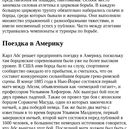
занимала силовая атлетика и цирковая борьба. В каждую
большую цирковую труппу обязательно набирались силачи и
борцы, среди которых бывали и женщины. Они выполняли
множество упражнений с разнообразными тяжестями, и
имели неизменный успех у публики. Часто между атлетами
устраивались чемпионаты и турниры по борьбе.
Поездка в Америку
Карл Абс решает предпринять поездку в Америку, поскольку
там борцовские соревнования были уже на более высоком
уровне. В США имя борца было на слуху, спортивное
сообщество ожидало его прибытия, и считалось, что он
составит конкуренцию сильнейшим борцам греко-римской
сцены. В конце 1885 года в Нью-Йорке состоялся первый
матч между Абсом, объявленным как «немецкий гигант», и
профессором Уильямом Хефлером. Абс выиграл бой после
двух прямых падений. Также он провел три боя с японским
борцом Соракичи Масуда, один из которых закончился
ничьей, а два победой немца. Так же было два матча с
известным в то время борцом Ульямом Малдонум, первый
завершился ничьей, второй матч состоялся перед публикой в
1600 человек, в большинстве немецких источников говорится,
что Абс выиграл этот бой. Последний матч должен был быть с