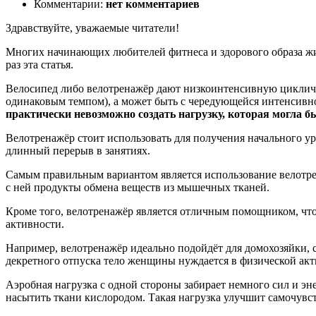
Комментарии:
нет комментариев
Здравствуйте, уважаемые читатели!
Многих начинающих любителей фитнеса и здорового образа жиз
раз эта статья.
Велосипед либо велотренажёр дают низкоинтенсивную цикличес
одинаковым темпом), а может быть с чередующейся интенсивност
практически невозможно создать нагрузку, которая могла 
Велотренажёр стоит использовать для получения начального ур
длинный перерыв в занятиях.
Самым правильным вариантом является использование велотрен
с ней продукты обмена веществ из мышечных тканей.
Кроме того, велотренажёр является отличным помощником, чт
активности.
Например, велотренажёр идеально подойдёт для домохозяйки, си
декретного отпуска тело женщины нуждается в физической акт
Аэробная нагрузка с одной стороны забирает немного сил и эн
насытить ткани кислородом. Такая нагрузка улучшит самочувст