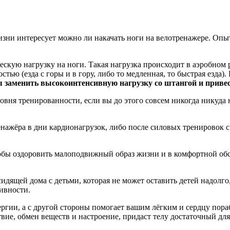
ни интересует можно ли накачать ноги на велотренажере. Опытн
кую нагрузку на ноги. Такая нагрузка происходит в аэробном 
ью (езда с горы и в гору, либо то медленная, то быстрая езда).
бы заменить высокоинтенсивную нагрузку со штангой и прив
овня тренированности, если вы до этого совсем никогда никуда
ажёра в дни кардионагрузок, либо после силовых тренировок с
обы оздоровить малоподвижный образ жизни и в комфортной об
дящей дома с детьми, которая не может оставить детей надолго,
ивности.
ергии, а с другой стороны помогает вашим лёгким и сердцу пораб
вие, обмен веществ и настроение, придаст телу достаточный для