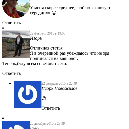
У меня скорее среднее, люблю «золотую
середину» 🙂
Ответить
22 февраля 2015 в 19:05
Игорь
Отличная статья.
Я в очередной раз убеждаюсь,что не зря
подписался на ваш блог.
Теперь,буду всем советовать его.
Ответить
22 февраля 2015 в 22:49
Игорь Новожилов
😉
Ответить
26 декабря 2015 в 23:39
Глеб