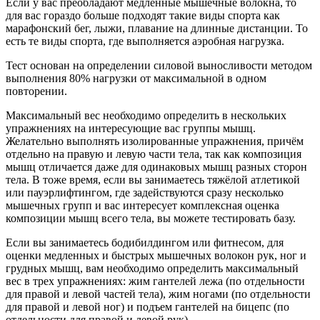
Если у вас преобладают медленные мышечные волокна, то
для вас гораздо больше подходят такие виды спорта как
марафонский бег, лыжи, плавание на длинные дистанции. То
есть те виды спорта, где выполняется аэробная нагрузка.
Тест основан на определении силовой выносливости методом
выполнения 80% нагрузки от максимальной в одном
повторении.
Максимальный вес необходимо определить в нескольких
упражнениях на интересующие вас группы мышц.
Желательно выполнять изолированные упражнения, причём
отдельно на правую и левую части тела, так как композиция
мышц отличается даже для одинаковых мышц разных сторон
тела. В тоже время, если вы занимаетесь тяжёлой атлетикой
или пауэрлифтингом, где задействуются сразу несколько
мышечных групп и ваc интересует комплексная оценка
композиции мышц всего тела, вы можете тестировать базу.
Если вы занимаетесь бодибилдингом или фитнесом, для
оценки медленных и быстрых мышечных волокон рук, ног и
грудных мышц, вам необходимо определить максимальный
вес в трех упражнениях: жим гантелей лежа (по отдельности
для правой и левой частей тела), жим ногами (по отдельности
для правой и левой ног) и подъем гантелей на бицепс (по
отдельности для правой и левой рук).