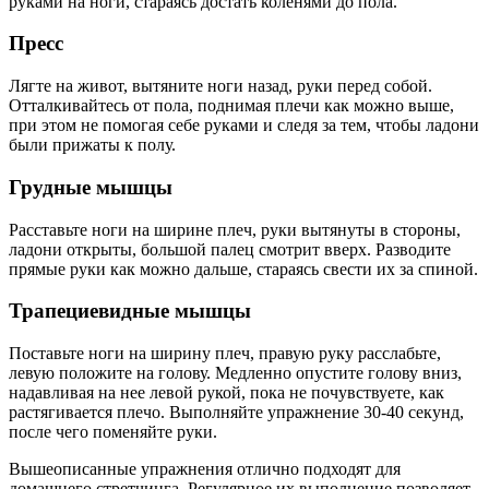
руками на ноги, стараясь достать коленями до пола.
Пресс
Лягте на живот, вытяните ноги назад, руки перед собой.
Отталкивайтесь от пола, поднимая плечи как можно выше,
при этом не помогая себе руками и следя за тем, чтобы ладони
были прижаты к полу.
Грудные мышцы
Расставьте ноги на ширине плеч, руки вытянуты в стороны,
ладони открыты, большой палец смотрит вверх. Разводите
прямые руки как можно дальше, стараясь свести их за спиной.
Трапециевидные мышцы
Поставьте ноги на ширину плеч, правую руку расслабьте,
левую положите на голову. Медленно опустите голову вниз,
надавливая на нее левой рукой, пока не почувствуете, как
растягивается плечо. Выполняйте упражнение 30-40 секунд,
после чего поменяйте руки.
Вышеописанные упражнения отлично подходят для
домашнего стретчинга. Регулярное их выполнение позволяет