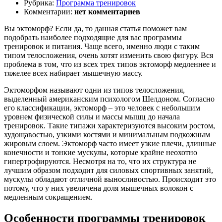
Рубрика:
Программа тренировок
Комментарии:
нет комментариев
Вы эктоморф? Если да, то данная статья поможет вам
подобрать наиболее подходящие для вас программы
тренировок и питания. Чаще всего, именно люди с таким
типом телосложения, очень хотят изменить свою фигуру. Вся
проблема в том, что из всех трех типов эктоморф медленнее и
тяжелее всех набирает мышечную массу.
Эктоморфом называют одни из типов телосложения,
выделенный американским психологом Шелдоном. Согласно
его классификации, эктоморф – это человек с небольшим
уровнем физической силы и массы мышц до начала
тренировок. Такие типажи характеризуются высоким ростом,
худощавостью, узкими костями и минимальным подкожным
жировым слоем. Эктоморф часто имеет узкие плечи, длинные
конечности и тонкие мускулы, которые крайне неохотно
гипертрофируются. Несмотря на то, что их структура не
лучшим образом подходит для силовых спортивных занятий,
мускулы обладают отличной выносливостью. Происходит это
потому, что у них увеличена доля мышечных волокон с
медленным сокращением.
Особенности программы тренировок