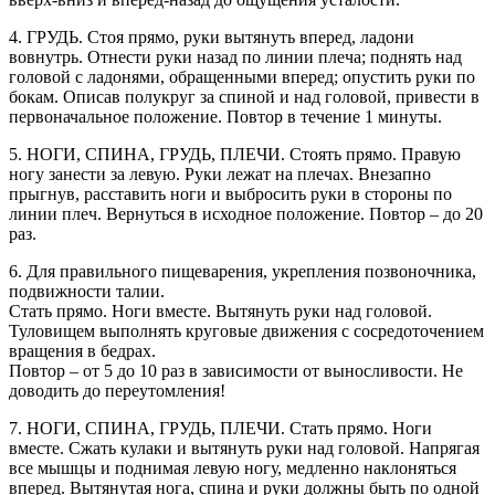
4. ГРУДЬ. Стоя прямо, руки вытянуть вперед, ладони
вовнутрь. Отнести руки назад по линии плеча; поднять над
головой с ладонями, обращенными вперед; опустить руки по
бокам. Описав полукруг за спиной и над головой, привести в
первоначальное положение. Повтор в течение 1 минуты.
5. НОГИ, СПИНА, ГРУДЬ, ПЛЕЧИ. Стоять прямо. Правую
ногу занести за левую. Руки лежат на плечах. Внезапно
прыгнув, расставить ноги и выбросить руки в стороны по
линии плеч. Вернуться в исходное положение. Повтор – до 20
раз.
6. Для правильного пищеварения, укрепления позвоночника,
подвижности талии.
Стать прямо. Ноги вместе. Вытянуть руки над головой.
Туловищем выполнять круговые движения с сосредоточением
вращения в бедрах.
Повтор – от 5 до 10 раз в зависимости от выносливости. Не
доводить до переутомления!
7. НОГИ, СПИНА, ГРУДЬ, ПЛЕЧИ. Стать прямо. Ноги
вместе. Сжать кулаки и вытянуть руки над головой. Напрягая
все мышцы и поднимая левую ногу, медленно наклоняться
вперед. Вытянутая нога, спина и руки должны быть по одной