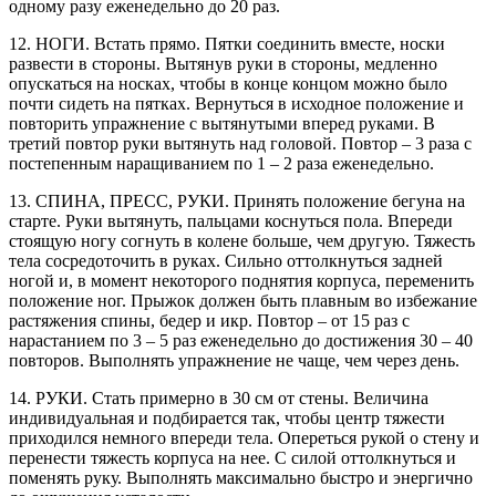
одному разу еженедельно до 20 раз.
12. НОГИ. Встать прямо. Пятки соединить вместе, носки
развести в стороны. Вытянув руки в стороны, медленно
опускаться на носках, чтобы в конце концом можно было
почти сидеть на пятках. Вернуться в исходное положение и
повторить упражнение с вытянутыми вперед руками. В
третий повтор руки вытянуть над головой. Повтор – 3 раза с
постепенным наращиванием по 1 – 2 раза еженедельно.
13. СПИНА, ПРЕСС, РУКИ. Принять положение бегуна на
старте. Руки вытянуть, пальцами коснуться пола. Впереди
стоящую ногу согнуть в колене больше, чем другую. Тяжесть
тела сосредоточить в руках. Сильно оттолкнуться задней
ногой и, в момент некоторого поднятия корпуса, переменить
положение ног. Прыжок должен быть плавным во избежание
растяжения спины, бедер и икр. Повтор – от 15 раз с
нарастанием по 3 – 5 раз еженедельно до достижения 30 – 40
повторов. Выполнять упражнение не чаще, чем через день.
14. РУКИ. Стать примерно в 30 см от стены. Величина
индивидуальная и подбирается так, чтобы центр тяжести
приходился немного впереди тела. Опереться рукой о стену и
перенести тяжесть корпуса на нее. С силой оттолкнуться и
поменять руку. Выполнять максимально быстро и энергично