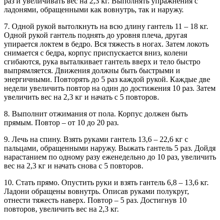
раз и увеличивать вес на 2,3 кг. Выполнять упражнения с
ладонями, обращенными как вовнутрь, так и наружу.
7. Одной рукой вытолкнуть на всю длину гантель 11 – 18 кг.
Одной рукой гантель поднять до уровня плеча, другая
упирается локтем в бедро. Вся тяжесть в ногах. Затем локоть
снимается с бедра, корпус приспускается вниз, колени
сгибаются, рука выталкивает гантель вверх и тело быстро
выпрямляется. Движения должны быть быстрыми и
энергичными. Повторять до 5 раз каждой рукой. Каждые две
недели увеличить повтор на один до достижения 10 раз. Затем
увеличить вес на 2,3 кг и начать с 5 повторов.
8. Выполнит отжимания от пола. Корпус должен быть
прямым. Повтор – от 10 до 20 раз.
9. Лечь на спину. Взять руками гантель 13,6 – 22,6 кг с
пальцами, обращенными наружу. Выжать гантель 5 раз. Дойдя
нарастанием по одному разу еженедельно до 10 раз, увеличить
вес на 2,3 кг и начать снова с 5 повторов.
10. Стать прямо. Опустить руки и взять гантель 6,8 – 13,6 кг.
Ладони обращены вовнутрь. Описав руками полукруг,
отнести тяжесть наверх. Повтор – 5 раз. Достигнув 10
повторов, увеличить вес на 2,3 кг.