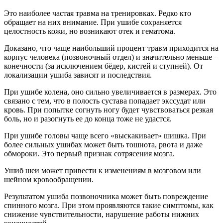
Это наиболее частая травма на тренировках. Редко кто
обращает на них внимание. При ушибе сохраняется
целостность кожи, но возникают отек и гематома.
Доказано, что чаще наибольший процент травм приходится на
корпус человека (позвоночный отдел) и значительно меньше –
конечности (за исключением бёдер, кистей и ступней). От
локализации ушиба зависят и последствия.
При ушибе колена, оно сильно увеличивается в размерах. Это
связано с тем, что в полость сустава попадает экссудат или
кровь. При попытке согнуть ногу будет чувствоваться резкая
боль, но и разогнуть ее до конца тоже не удастся.
При ушибе головы чаще всего «выскакивает» шишка. При
более сильных ушибах может быть тошнота, рвота и даже
обмороки. Это первый признак сотрясения мозга.
Ушиб шеи может привести к изменениям в мозговом или
шейном кровообращении.
Результатом ушиба позвоночника может быть повреждение
спинного мозга. При этом проявляются такие симптомы, как
снижение чувствительности, нарушение работы нижних